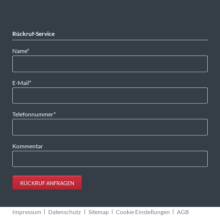
Rückruf-Service
Pflichtfeld
Name
*
Pflichtfeld
E-Mail
*
Pflichtfeld
Telefonnummer
*
Kommentar
RÜCKRUF ANFRAGEN
Navigation
Impressum
Datenschutz
Sitemap
Cookie Einstellungen
AGB