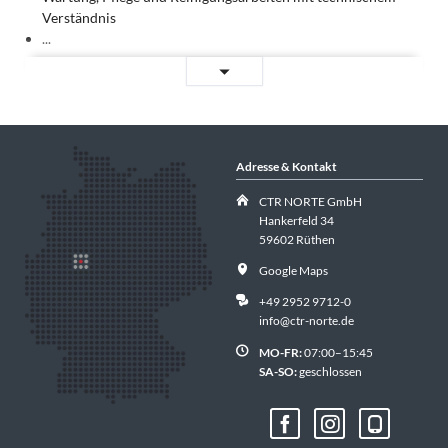
Verständnis
...
Servicetechniker
Weiterlesen …
(m/w/d)
Adresse & Kontakt
CTR NORTE GmbH
Hankerfeld 34
59602 Rüthen
Google Maps
+49 2952 9712-0
info@ctr-norte.de
MO-FR:
07:00–15:45
SA-SO:
geschlossen