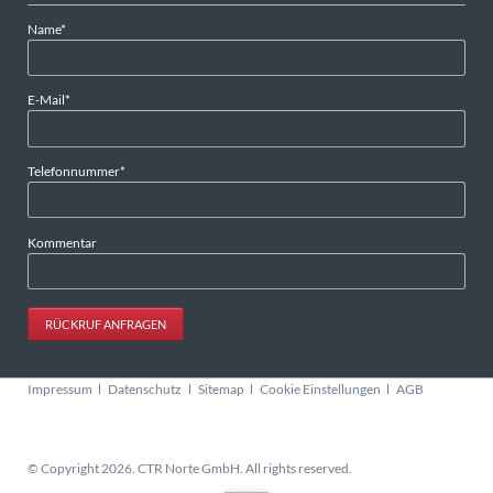
Pflichtfeld
Name
*
Pflichtfeld
E-Mail
*
Pflichtfeld
Telefonnummer
*
Kommentar
RÜCKRUF ANFRAGEN
Navigation
Impressum
Datenschutz
Sitemap
Cookie Einstellungen
AGB
überspringen
© Copyright 2026. CTR Norte GmbH. All rights reserved.