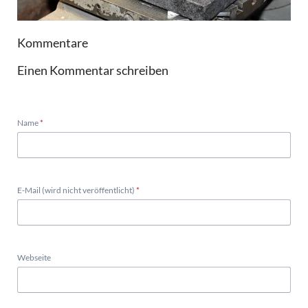
Kommentare
Einen Kommentar schreiben
Pflichtfeld
Name
*
Pflichtfeld
E-Mail (wird nicht veröffentlicht)
*
Webseite