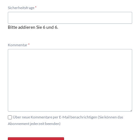
Pflichtfeld
Sicherheitsfrage
*
Bitte addieren Sie 6 und 6.
Pflichtfeld
Kommentar
*
Über neue Kommentare per E-Mail benachrichtigen (Sie können das
Abonnement jederzeit beenden)